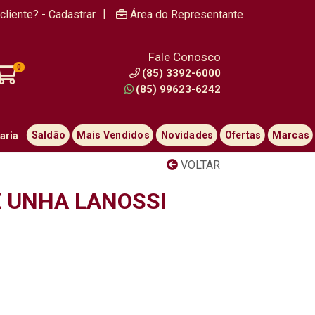
|
cliente? - Cadastrar
Área do Representante
Fale Conosco
0
(85) 3392-6000
(85) 99623-6242
Saldão
Mais Vendidos
Novidades
Ofertas
Marcas
aria
VOLTAR
 UNHA LANOSSI