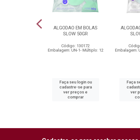
FLEXIVEL SLOW
ALGODAO EM BOLAS
ALGODAO
XA 150 UND
SLOW 50GR
SLO
digo: 130177
Código: 130172
Códig
: UN-1- Múltiplo: 6
Embalagem: UN-1- Múltiplo: 12
Embalagem: UN
 seu login ou
Faça seu login ou
Faça se
astre-se para
cadastre-se para
cadast
er preços e
ver preços e
ver 
comprar
comprar
co