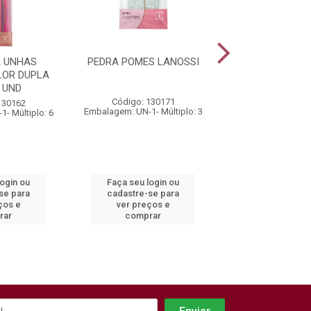
A UNHAS
PEDRA POMES LANOSSI
HASTE FLEXIV
LOR DUPLA
CAIXA 150
 UND
Código: 130171
Código: 130
130162
Embalagem: UN-1- Múltiplo: 3
Embalagem: UN-1- M
- Múltiplo: 6
login ou
Faça seu login ou
Faça seu log
se para
cadastre-se para
cadastre-se 
ços e
ver preços e
ver preços
rar
comprar
comprar