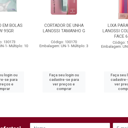
 EM BOLAS
CORTADOR DE UNHA
LIXA PAR
W 95GR
LANOSSI TAMANHO G
LANOSSI CO
FACE 6
o: 130173
Código: 130170
Código: 
-1- Múltiplo: 10
Embalagem: UN-1- Múltiplo: 3
Embalagem: UN-1
u login ou
Faça seu login ou
Faça seu 
re-se para
cadastre-se para
cadastre-
preços e
ver preços e
ver pre
mprar
comprar
comp