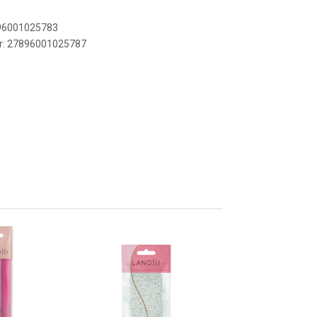
896001025783
er: 27896001025787