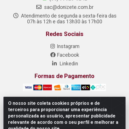
sac@donizete.com.br
Atendimento de segunda a sexta-feira das
07h às 12h e das 13h30 às 17h00
Redes Sociais
Instagram
Facebook
Linkedin
Formas de Pagamento
O nosso site coleta cookies próprios e de
terceiros para proporcionar uma experiência
DONIZETE DISTRIBUIDORA DE ALIMENTOS S/A - Rua
personalizada ao usuário, apresentar publicidade
Raimundo Matias, 377 - Pedras, Itaitinga/CE - CEP
relevante de acordo com o seu perfil e melhorar a
61.887-880 - CNPJ 23.577.851/0001-05
qualidade do nosso site.