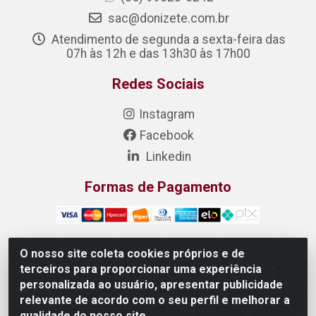
sac@donizete.com.br
Atendimento de segunda a sexta-feira das
07h às 12h e das 13h30 às 17h00
Redes Sociais
Instagram
Facebook
Linkedin
Formas de Pagamento
O nosso site coleta cookies próprios e de
terceiros para proporcionar uma experiência
DONIZETE DISTRIBUIDORA DE ALIMENTOS S/A - Rua
personalizada ao usuário, apresentar publicidade
Raimundo Matias, 377 - Pedras, Itaitinga/CE - CEP
relevante de acordo com o seu perfil e melhorar a
61.887-880 - CNPJ 23.577.851/0001-05
qualidade do nosso site.