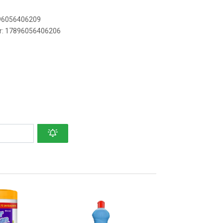
896056406209
er: 17896056406206