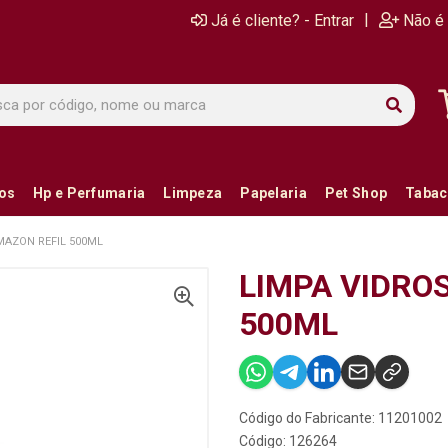
|
Já é cliente? - Entrar
Não é 
ios
Hp e Perfumaria
Limpeza
Papelaria
Pet Shop
Tabac
MAZON REFIL 500ML
LIMPA VIDRO
500ML
Código do Fabricante: 11201002
Código: 126264