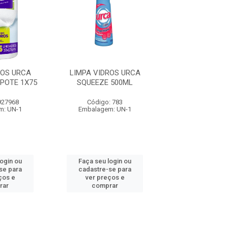
ROS URCA
LIMPA VIDROS URCA
LIMPA VIDRO
POTE 1X75
SQUEEZE 500ML
HIPERCLEAN PO
927968
Código: 783
Código: 927
m: UN-1
Embalagem: UN-1
Embalagem: 
login ou
Faça seu login ou
Faça seu log
se para
cadastre-se para
cadastre-se 
ços e
ver preços e
ver preços
rar
comprar
comprar