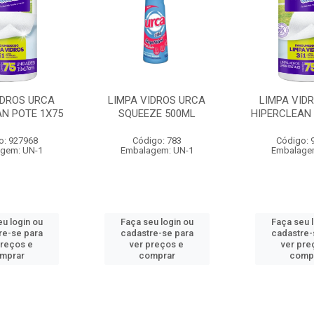
IDROS URCA
LIMPA VIDROS URCA
LIMPA VID
AN POTE 1X75
SQUEEZE 500ML
HIPERCLEAN 
o: 927968
Código: 783
Código: 
gem: UN-1
Embalagem: UN-1
Embalage
u login ou
Faça seu login ou
Faça seu 
re-se para
cadastre-se para
cadastre-
preços e
ver preços e
ver pre
mprar
comprar
comp