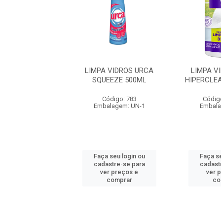
 VIDROS URCA
LIMPA VIDROS URCA
LIMPA V
LEAN POTE 1X75
SQUEEZE 500ML
HIPERCLE
digo: 927968
Código: 783
Códig
alagem: UN-1
Embalagem: UN-1
Embala
 seu login ou
Faça seu login ou
Faça se
astre-se para
cadastre-se para
cadast
er preços e
ver preços e
ver 
comprar
comprar
co