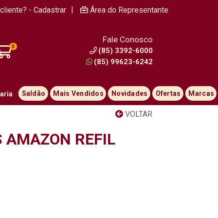
|
cliente? - Cadastrar
Área do Representante
Fale Conosco
0
(85) 3392-6000
(85) 99623-6242
Saldão
Mais Vendidos
Novidades
Ofertas
Marcas
aria
VOLTAR
S AMAZON REFIL