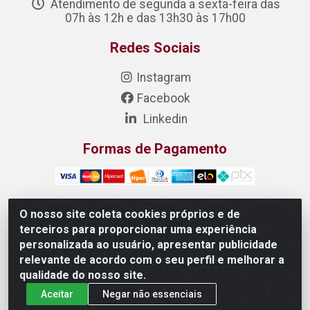
Atendimento de segunda a sexta-feira das
07h às 12h e das 13h30 às 17h00
Redes Sociais
Instagram
Facebook
Linkedin
Formas de Pagamento
O nosso site coleta cookies próprios e de
terceiros para proporcionar uma experiência
DONIZETE DISTRIBUIDORA DE ALIMENTOS S/A - Rua
personalizada ao usuário, apresentar publicidade
Raimundo Matias, 377 - Pedras, Itaitinga/CE - CEP
relevante de acordo com o seu perfil e melhorar a
61.887-880 - CNPJ 23.577.851/0001-05
qualidade do nosso site.
Aceitar
Negar não essenciais