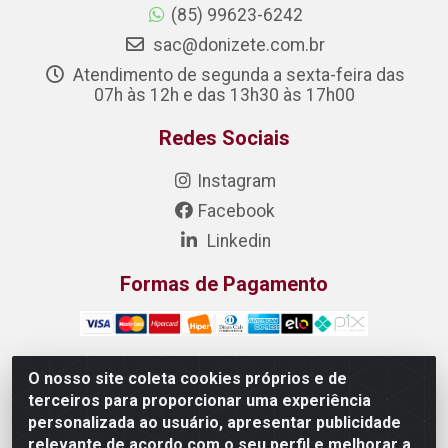
(85) 99623-6242
sac@donizete.com.br
Atendimento de segunda a sexta-feira das
07h às 12h e das 13h30 às 17h00
Redes Sociais
Instagram
Facebook
Linkedin
Formas de Pagamento
O nosso site coleta cookies próprios e de
terceiros para proporcionar uma experiência
DONIZETE DISTRIBUIDORA DE ALIMENTOS S/A - Rua
personalizada ao usuário, apresentar publicidade
Raimundo Matias, 377 - Pedras, Itaitinga/CE - CEP
relevante de acordo com o seu perfil e melhorar a
61.887-880 - CNPJ 23.577.851/0001-05