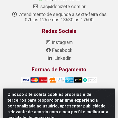
sac@donizete.com.br
Atendimento de segunda a sexta-feira das
07h às 12h e das 13h30 às 17h00
Redes Sociais
Instagram
Facebook
Linkedin
Formas de Pagamento
O nosso site coleta cookies próprios e de
terceiros para proporcionar uma experiência
DONIZETE DISTRIBUIDORA DE ALIMENTOS S/A - Rua
personalizada ao usuário, apresentar publicidade
Raimundo Matias, 377 - Pedras, Itaitinga/CE - CEP
relevante de acordo com o seu perfil e melhorar a
61.887-880 - CNPJ 23.577.851/0001-05
qualidade do nosso site.