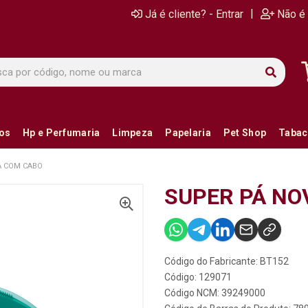
|
Já é cliente? - Entrar
Não é 
ios
Hp e Perfumaria
Limpeza
Papelaria
Pet Shop
Tabac
A COM CABO
SUPER PÁ NO
Código do Fabricante: BT152
Código: 129071
Código NCM: 39249000