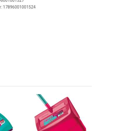
896001001527
er: 17896001001524