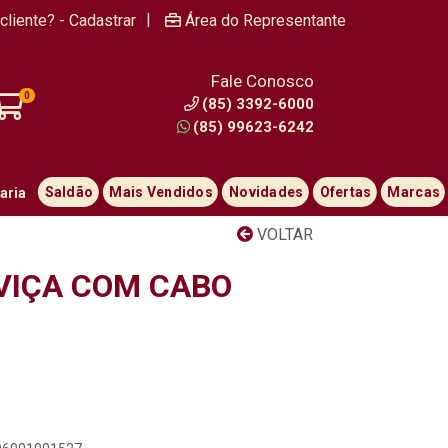
|
cliente? - Cadastrar
Área do Representante
Fale Conosco
0
(85) 3392-6000
(85) 99623-6242
Saldão
Mais Vendidos
Novidades
Ofertas
Marcas
aria
VOLTAR
VIÇA COM CABO