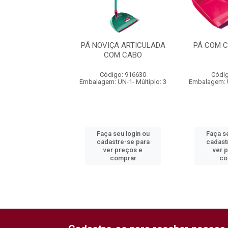
LETORA NOVIÇA
PÁ NOVIÇA ARTICULADA
PÁ COM 
COM CABO
digo: 99438
Código: 916630
Códig
alagem: UN-1
Embalagem: UN-1- Múltiplo: 3
Embalagem: U
 seu login ou
Faça seu login ou
Faça se
astre-se para
cadastre-se para
cadast
er preços e
ver preços e
ver 
comprar
comprar
co