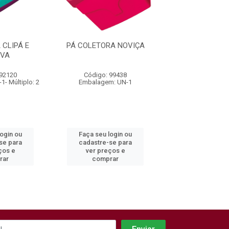
 CLIPÁ E
PÁ COLETORA NOVIÇA
PÁ NOVIÇA ART
OVA
COM CA
 92120
Código: 99438
Código: 916
- Múltiplo: 2
Embalagem: UN-1
Embalagem: UN-1- M
login ou
Faça seu login ou
Faça seu log
se para
cadastre-se para
cadastre-se 
ços e
ver preços e
ver preços
rar
comprar
comprar