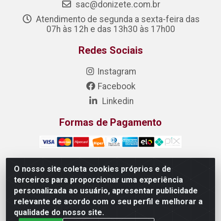
sac@donizete.com.br
Atendimento de segunda a sexta-feira das
07h às 12h e das 13h30 às 17h00
Redes Sociais
Instagram
Facebook
Linkedin
Formas de Pagamento
O nosso site coleta cookies próprios e de
terceiros para proporcionar uma experiência
DONIZETE DISTRIBUIDORA DE ALIMENTOS S/A - Rua
personalizada ao usuário, apresentar publicidade
Raimundo Matias, 377 - Pedras, Itaitinga/CE - CEP
relevante de acordo com o seu perfil e melhorar a
61.887-880 - CNPJ 23.577.851/0001-05
qualidade do nosso site.