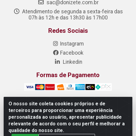
sac@donizete.com.br
Atendimento de segunda a sexta-feira das
07h às 12h e das 13h30 às 17h00
Redes Sociais
Instagram
Facebook
Linkedin
Formas de Pagamento
O nosso site coleta cookies próprios e de
terceiros para proporcionar uma experiência
DONIZETE DISTRIBUIDORA DE ALIMENTOS S/A - Rua
personalizada ao usuário, apresentar publicidade
Raimundo Matias, 377 - Pedras, Itaitinga/CE - CEP
relevante de acordo com o seu perfil e melhorar a
61.887-880 - CNPJ 23.577.851/0001-05
qualidade do nosso site.