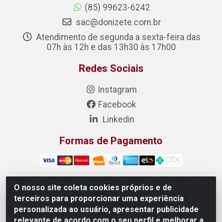
(85) 99623-6242
sac@donizete.com.br
Atendimento de segunda a sexta-feira das
07h às 12h e das 13h30 às 17h00
Redes Sociais
Instagram
Facebook
Linkedin
Formas de Pagamento
O nosso site coleta cookies próprios e de
terceiros para proporcionar uma experiência
DONIZETE DISTRIBUIDORA DE ALIMENTOS S/A - Rua
personalizada ao usuário, apresentar publicidade
Raimundo Matias, 377 - Pedras, Itaitinga/CE - CEP
relevante de acordo com o seu perfil e melhorar a
61.887-880 - CNPJ 23.577.851/0001-05